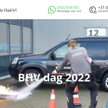
0682904783
+31 (
de Hak4t
WhatsApp met ons!
Galileis
BHV dag 2022