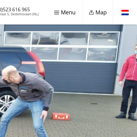
0)523 616 965
Menu
Map
traat 5, Dedemsvaart (NL)