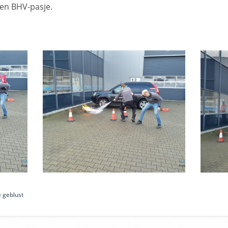
n BHV-pasje.
 geblust