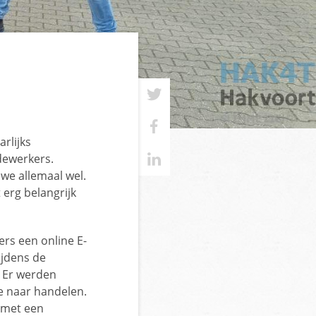
rlijks
dewerkers.
 we allemaal wel.
 erg belangrijk
.
ers een online E-
ijdens de
. Er werden
ze naar handelen.
t met een