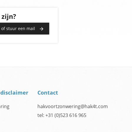
zijn?
s of stuur een mail
 disclaimer
Contact
aring
hakvoortzonwering@hak4t.com
tel:
+31 (0)523 616 965