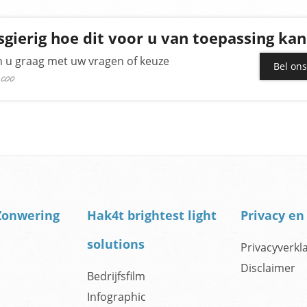
gierig hoe dit voor u van toepassing kan 
n u graag met uw vragen of keuze
Bel on
 COO
Zonwering
Hak4t brightest light
Privacy en
solutions
Privacyverkl
Disclaimer
Bedrijfsfilm
Infographic