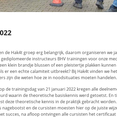
2022
nen de Hak4t groep erg belangrijk, daarom organiseren we jaa
n gediplomeerde instructeurs BHV trainingen voor onze me
een klein brandje blussen of een pleistertje plakken kunnen
ls er een echte calamiteit uitbreekt? Bij Hak4t vinden we het
rs zijn die weten hoe ze in noodsituaties moeten handelen
op de trainingsdag van 21 januari 2022 kregen alle deelnem
urd waarin de theoretische basiskennis werd getoetst. En t
st deze theoretische kennis in de praktijk gebracht worden
s nagebootst en de cursisten moesten hier op de juiste wij
et succes, na afloop ontvingen alle cursisten het certificaa